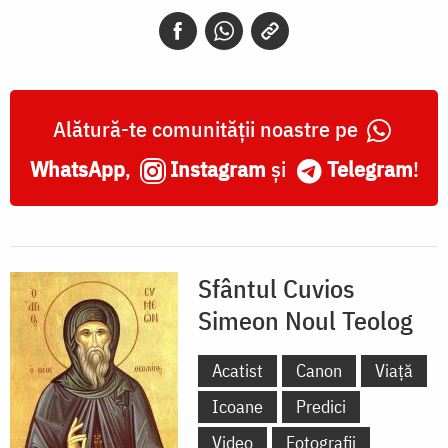
Noul
Teolog
Alătură-te comunității noastre pe
WhatsApp
,
Instagram
și
Telegram
!
Sfântul Cuvios
Simeon Noul Teolog
Acatist
Canon
Viață
Icoane
Predici
Video
Fotografii