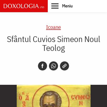
Skip
Meniu
to
main
Main
content
navigation
Icoane
Sfântul Cuvios Simeon Noul
Teolog