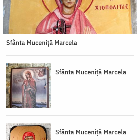
Sfânta Muceniță Marcela
Sfânta Muceniță Marcela
Sfânta Muceniță Marcela