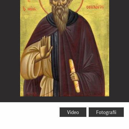
Sfântul
Cuvios
Video
Fotografii
Simeon