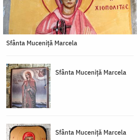
Sfânta Muceniță Marcela
Sfânta Muceniță Marcela
Sfânta Muceniță Marcela