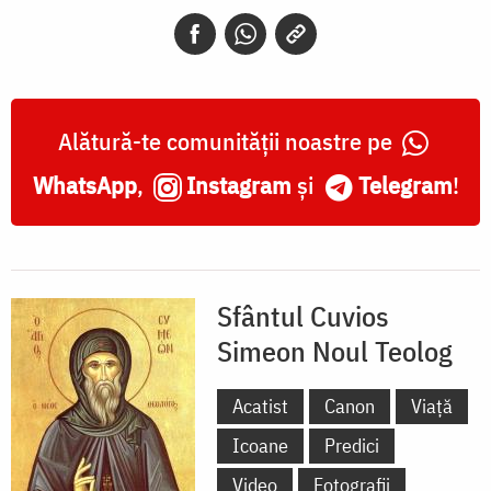
Noul
Teolog
Alătură-te comunității noastre pe
WhatsApp
,
Instagram
și
Telegram
!
Sfântul Cuvios
Simeon Noul Teolog
Acatist
Canon
Viață
Icoane
Predici
Video
Fotografii