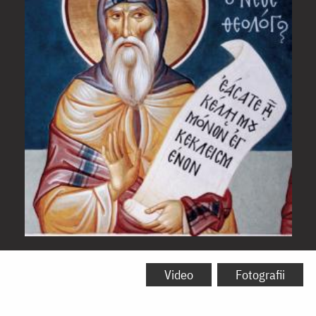
Sfântul
Cuvios
Video
Fotografii
Simeon