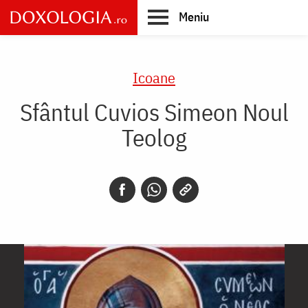
Skip
Meniu
to
main
Main
content
navigation
Icoane
Sfântul Cuvios Simeon Noul
Teolog