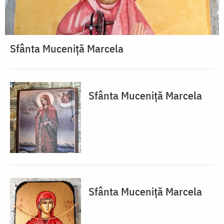
Sfânta Muceniță Marcela
Sfânta Muceniță Marcela
Sfânta Muceniță Marcela