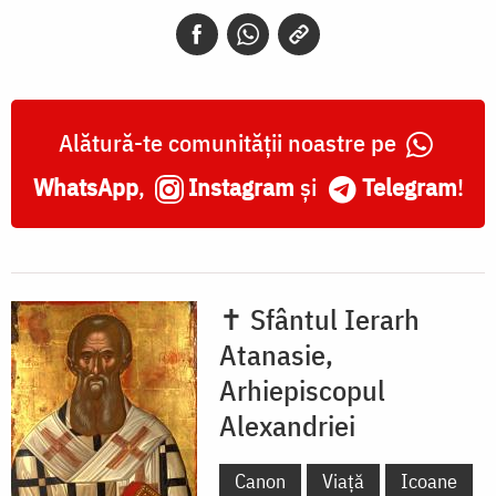
Arhiepiscopul
Alexandriei
Alătură-te comunității noastre pe
WhatsApp
,
Instagram
și
Telegram
!
✝ Sfântul Ierarh
Atanasie,
Arhiepiscopul
Alexandriei
Canon
Viață
Icoane