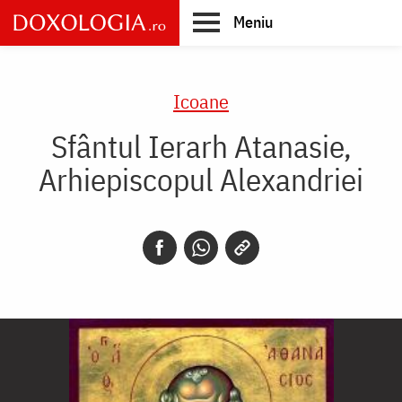
Skip
Meniu
to
main
Main
content
navigation
Icoane
Sfântul Ierarh Atanasie,
Arhiepiscopul Alexandriei