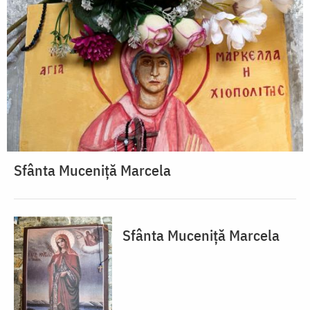
Sfânta Muceniță Marcela
Sfânta Muceniță Marcela