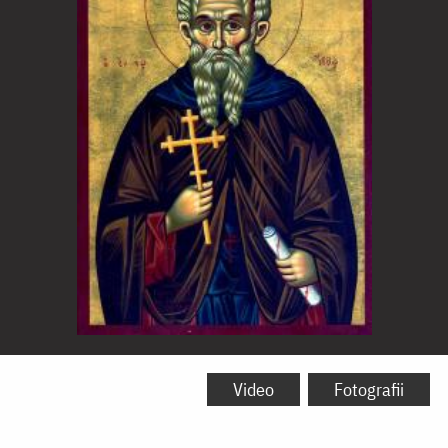
Sfântul
Ierarh
Video
Fotografii
Atanasie,