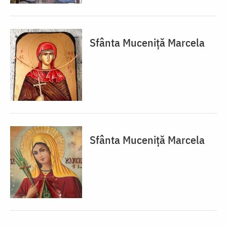
Sfânta Muceniță Marcela
Sfânta Muceniță Marcela