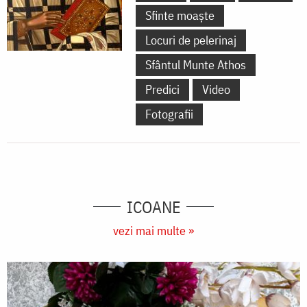
Sfinte moaște
Locuri de pelerinaj
Sfântul Munte Athos
Predici
Video
Fotografii
ICOANE
vezi mai multe »