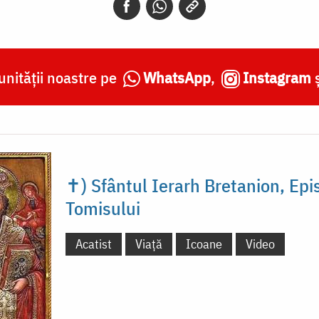
nității noastre pe
WhatsApp
,
Instagram
✝) Sfântul Ierarh Bretanion, Epi
Tomisului
Acatist
Viață
Icoane
Video