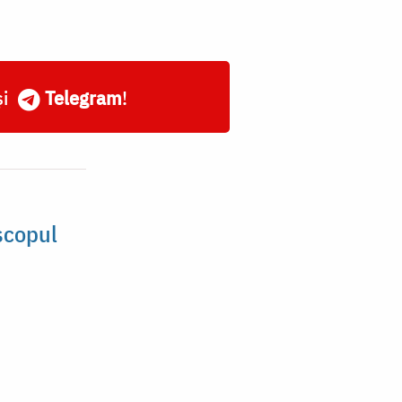
și
Telegram
!
scopul