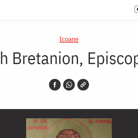
Icoane
rh Bretanion, Episco