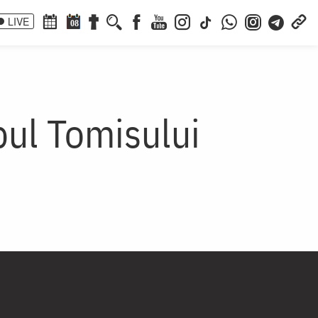
LIVE
08
pul Tomisului