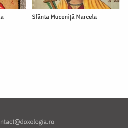
la
Sfânta Muceniță Marcela