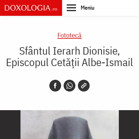
Skip
Meniu
to
main
Main
content
navigation
Fototecă
Sfântul Ierarh Dionisie,
Episcopul Cetății Albe-Ismail