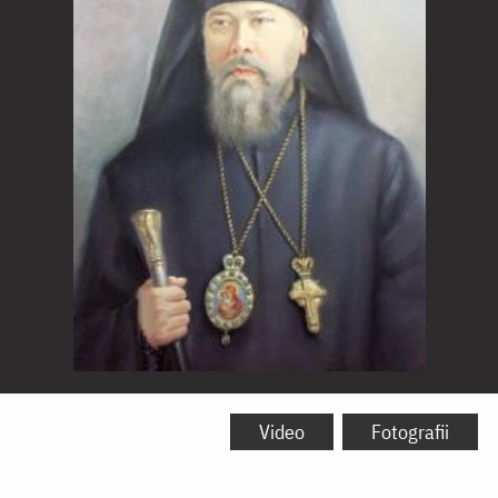
Sfântul
Ierarh
Video
Fotografii
Dionisie,