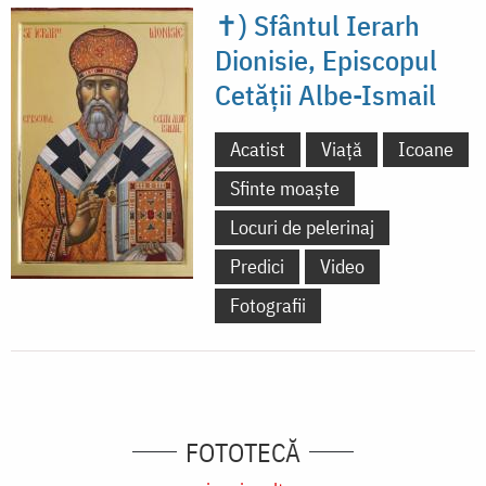
✝) Sfântul Ierarh
Dionisie, Episcopul
Cetății Albe-Ismail
Acatist
Viață
Icoane
Sfinte moaște
Locuri de pelerinaj
Predici
Video
Fotografii
FOTOTECĂ