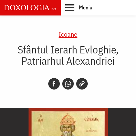
Skip
Meniu
to
main
Main
content
navigation
Icoane
Sfântul Ierarh Evloghie,
Patriarhul Alexandriei