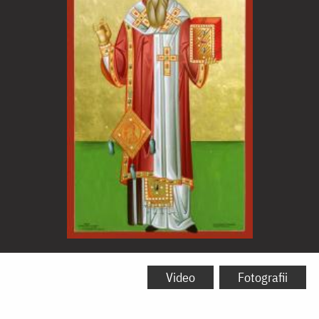
Sfântul
Ierarh
Video
Fotografii
Evloghie,