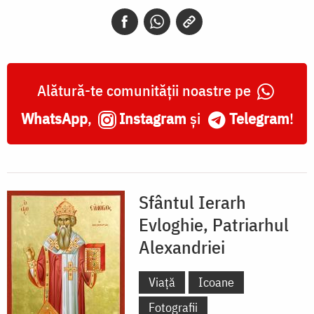
Patriarhul
Alexandriei
Alătură-te comunității noastre pe
WhatsApp
,
Instagram
și
Telegram
!
Sfântul Ierarh
Evloghie, Patriarhul
Alexandriei
Viață
Icoane
Fotografii