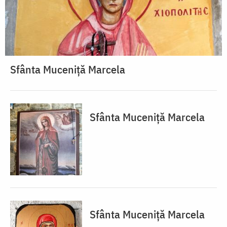
Sfânta Muceniță Marcela
Sfânta Muceniță Marcela
Sfânta Muceniță Marcela