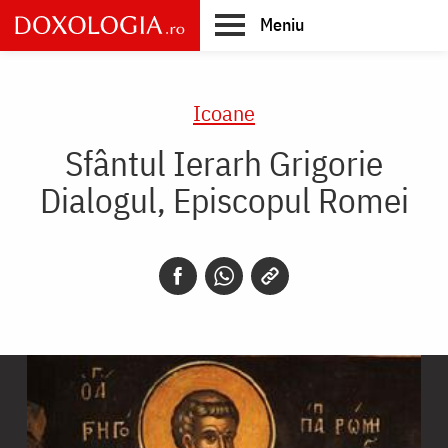
Skip
Meniu
to
main
Main
content
navigation
Icoane
Sfântul Ierarh Grigorie
Dialogul, Episcopul Romei