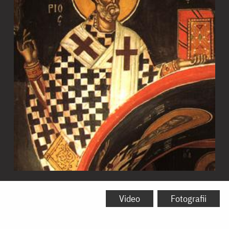
Sfântul
Ierarh
Video
Fotografii
Grigorie