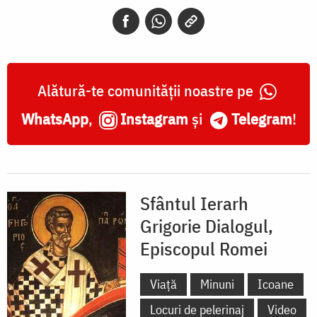
Dialogul,
Episcopul
Romei
Alătură-te comunității noastre pe
WhatsApp
,
Instagram
și
Telegram
!
Sfântul Ierarh
Grigorie Dialogul,
Episcopul Romei
Viață
Minuni
Icoane
Locuri de pelerinaj
Video