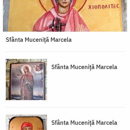
Sfânta Muceniță Marcela
Sfânta Muceniță Marcela
Sfânta Muceniță Marcela