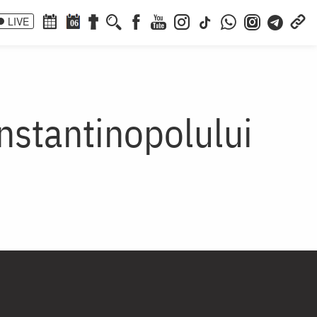
LIVE
06
onstantinopolului