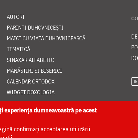
AUTORI
PĂRINȚI DUHOVNICEȘTI
DE
MAICI CU VIAȚĂ DUHOVNICEASCĂ
PO
TEMATICĂ
DO
SINAXAR ALFABETIC
MĂNĂSTIRI ȘI BISERICI
CALENDAR ORTODOX
WIDGET DOXOLOGIA
RADIO DOXOLOGIA
ăți experiența dumneavoastră pe acest
agină confirmați acceptarea utilizării
mații