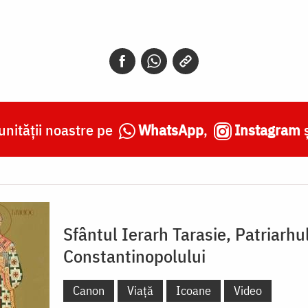
nității noastre pe
WhatsApp
,
Instagram
Sfântul Ierarh Tarasie, Patriarhu
Constantinopolului
Canon
Viață
Icoane
Video