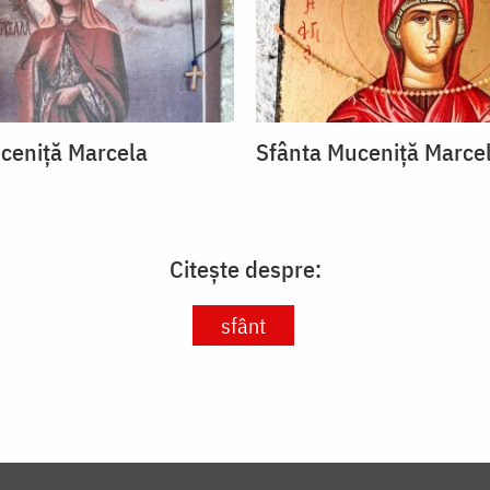
ceniță Marcela
Sfânta Muceniță Marce
Citește despre:
sfânt