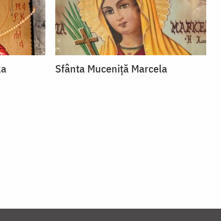
la
Sfânta Muceniță Marcela