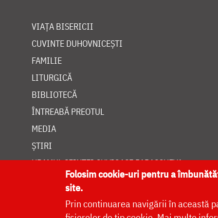
VIAȚA BISERICII
CUVINTE DUHOVNICEȘTI
FAMILIE
LITURGICĂ
BIBLIOTECĂ
ÎNTREABĂ PREOTUL
MEDIA
ȘTIRI
HRAMUL SFINTEI CUVIOASE PARASCHEVA
Folosim cookie-uri pentru a îmbunăt
site.
Prin continuarea navigării în această p
fișierelor de tip cookie.
Mai multe infor