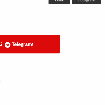
și
Telegram
!
l