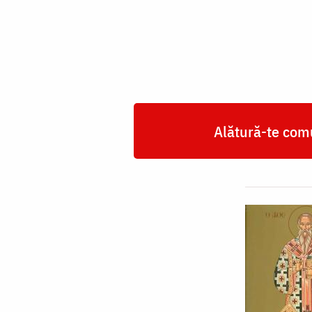
Tarasie,
Patriarhul
Constantinopolului
Alătură-te comu