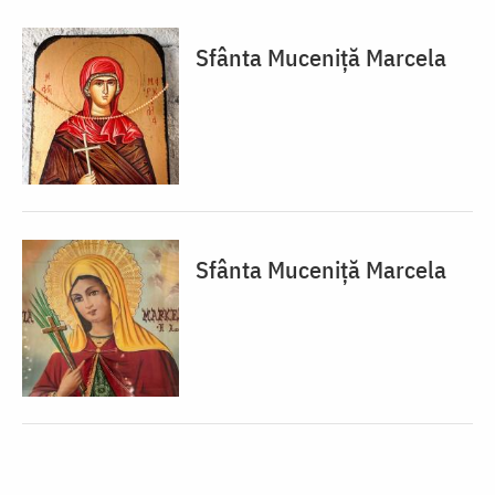
Sfânta Muceniță Marcela
Sfânta Muceniță Marcela