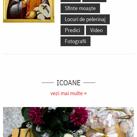
şi
Sfinte moaște
Bucovinei.
Locuri de pelerinaj
Predici
Video
Fotografii
ICOANE
vezi mai multe »