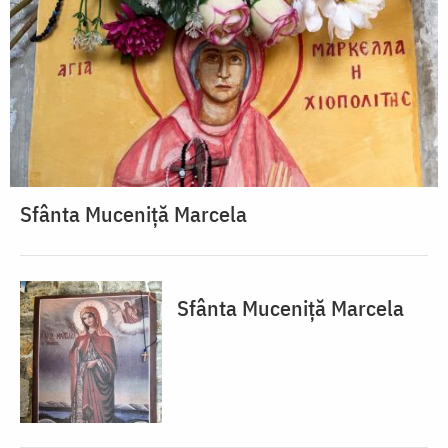
Sfânta Muceniță Marcela
Sfânta Muceniță Marcela