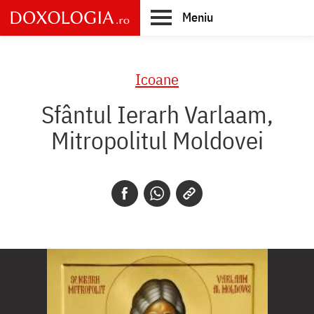
Skip
Meniu
to
main
Main
content
navigation
Icoane
Sfântul Ierarh Varlaam,
Mitropolitul Moldovei