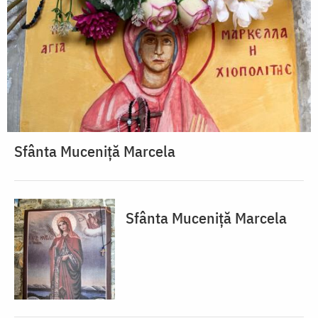
Sfânta Muceniță Marcela
Sfânta Muceniță Marcela