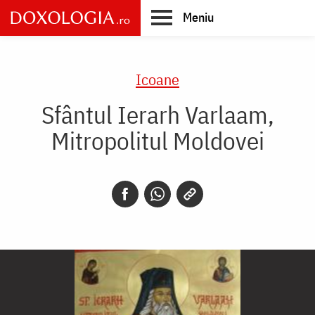
Skip
Meniu
to
main
Main
content
navigation
Icoane
Sfântul Ierarh Varlaam,
Mitropolitul Moldovei