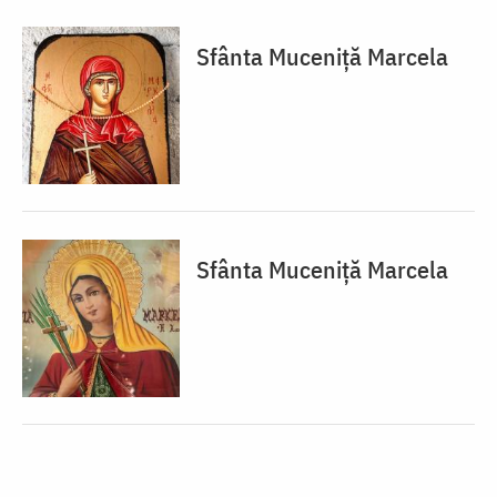
Sfânta Muceniță Marcela
Sfânta Muceniță Marcela