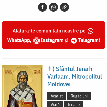
Mitropolitul
Moldovei
Alătură-te comunității noastre pe
WhatsApp
,
Instagram
și
Telegram
!
✝) Sfântul Ierarh
Varlaam, Mitropolitul
Moldovei
Acatist
Rugăciuni
Viață
Icoane