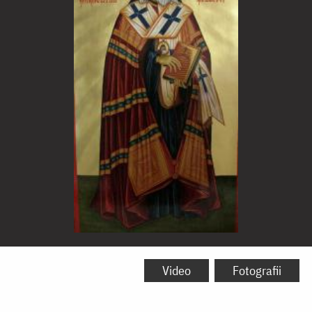
Sfântul
Ierarh
Video
Fotografii
Varlaam,