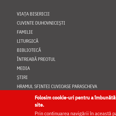
VIAȚA BISERICII
CUVINTE DUHOVNICEȘTI
FAMILIE
LITURGICĂ
BIBLIOTECĂ
ÎNTREABĂ PREOTUL
MEDIA
ȘTIRI
HRAMUL SFINTEI CUVIOASE PARASCHEVA
Folosim cookie-uri pentru a îmbunăt
site.
Prin continuarea navigării în această p