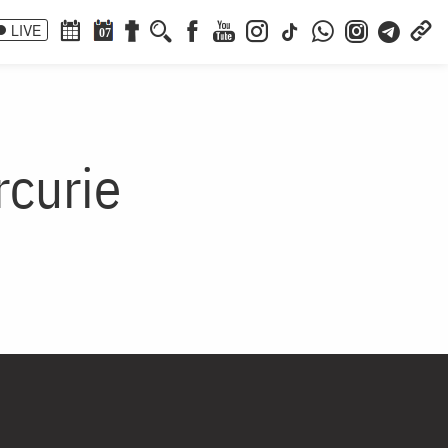
LIVE
07
rcurie