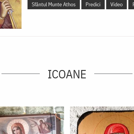
Sfântul Munte Athos
Predici
Video
ICOANE