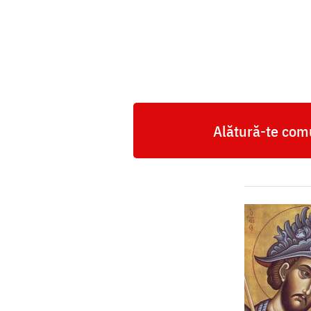
Mucenic
Mercurie
Alătură-te comu