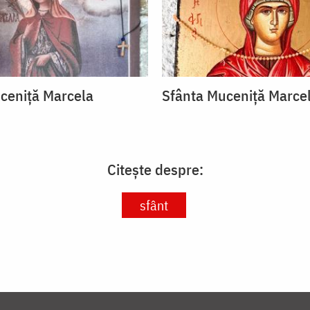
ceniță Marcela
Sfânta Muceniță Marce
Citește despre:
sfânt