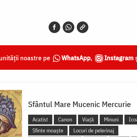
nității noastre pe
WhatsApp
,
Instagram
Sfântul Mare Mucenic Mercurie
Acatist
Canon
Viață
Minuni
Ico
Sfinte moaște
Locuri de pelerinaj