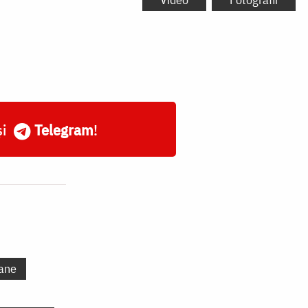
și
Telegram
!
ane