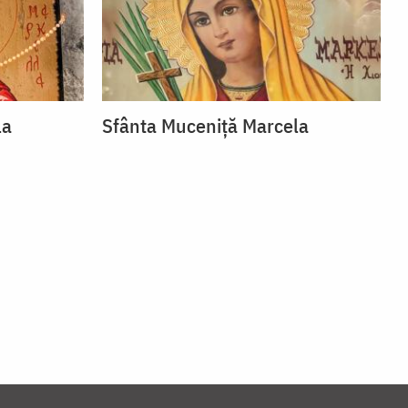
la
Sfânta Muceniță Marcela