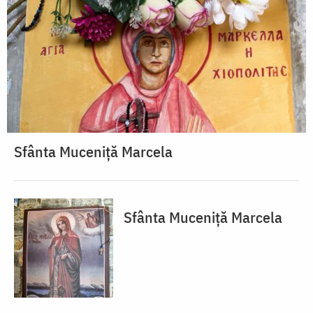
Sfânta Muceniță Marcela
Sfânta Muceniță Marcela