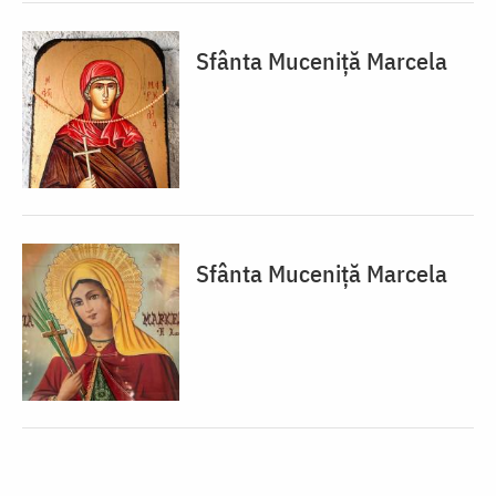
Sfânta Muceniță Marcela
Sfânta Muceniță Marcela