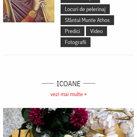
Locuri de pelerinaj
Sfântul Munte Athos
Predici
Video
Fotografii
ICOANE
vezi mai multe »