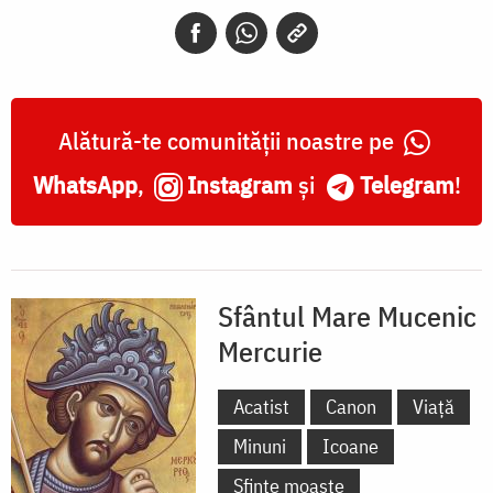
Mercurie
Alătură-te comunității noastre pe
WhatsApp
,
Instagram
și
Telegram
!
Sfântul Mare Mucenic
Mercurie
Acatist
Canon
Viață
Minuni
Icoane
Sfinte moaște