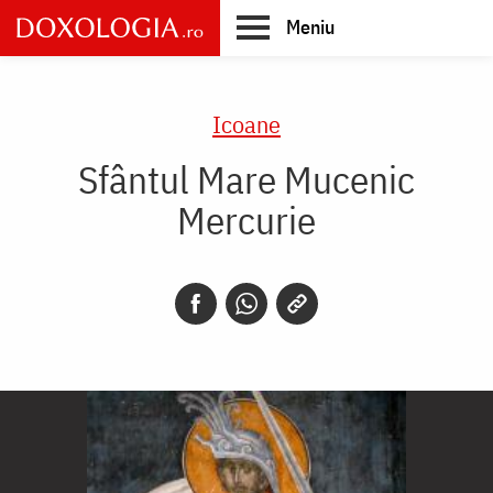
Skip
Meniu
to
main
Main
content
navigation
Icoane
Sfântul Mare Mucenic
Mercurie