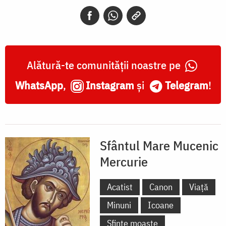
Mercurie
Alătură-te comunității noastre pe
WhatsApp
,
Instagram
și
Telegram
!
Sfântul Mare Mucenic
Mercurie
Acatist
Canon
Viață
Minuni
Icoane
Sfinte moaște