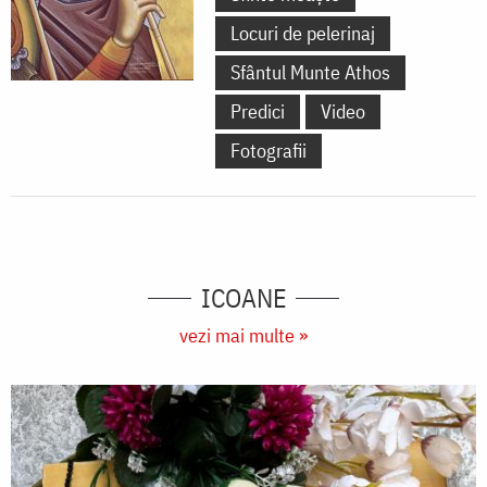
Locuri de pelerinaj
Sfântul Munte Athos
Predici
Video
Fotografii
ICOANE
vezi mai multe »