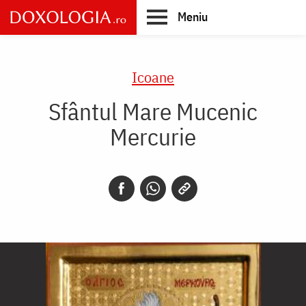
Skip
Meniu
to
main
Main
content
navigation
Icoane
Sfântul Mare Mucenic
Mercurie