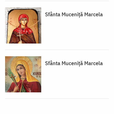
Sfânta Muceniță Marcela
Sfânta Muceniță Marcela