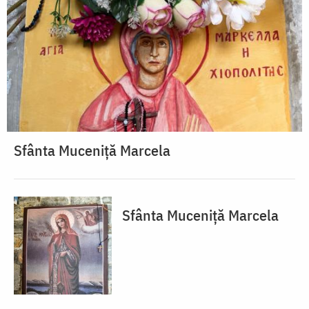
Sfânta Muceniță Marcela
Sfânta Muceniță Marcela