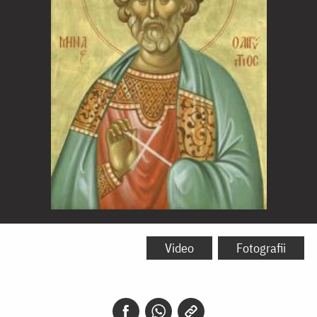
Sfântul
Mare
Video
Fotografii
Mucenic
Mina