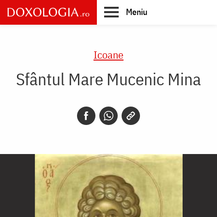
Skip
Meniu
to
main
Main
content
navigation
Icoane
Sfântul Mare Mucenic Mina