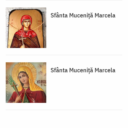
Sfânta Muceniță Marcela
Sfânta Muceniță Marcela