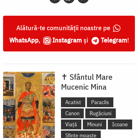
Alătură-te comunității noastre pe
WhatsApp
,
Instagram
și
Telegram
!
✝ Sfântul Mare
Mucenic Mina
Acatist
Paraclis
Canon
Rugăciuni
Viață
Minuni
Icoane
Sfinte moaște