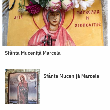
Sfânta Muceniță Marcela
Sfânta Muceniță Marcela