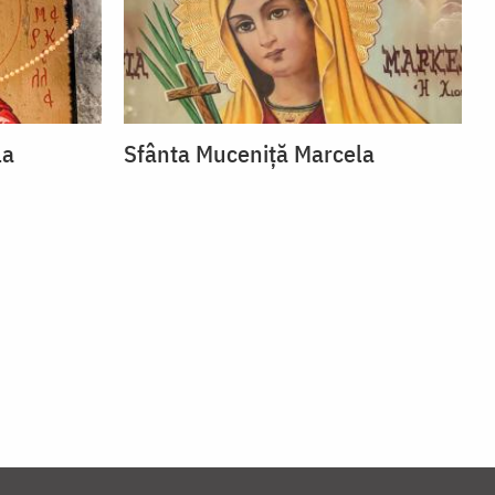
la
Sfânta Muceniță Marcela