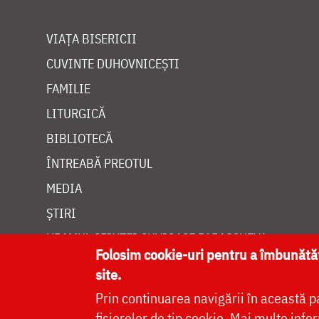
VIAȚA BISERICII
CUVINTE DUHOVNICEȘTI
FAMILIE
LITURGICĂ
BIBLIOTECĂ
ÎNTREABĂ PREOTUL
MEDIA
ȘTIRI
HRAMUL SFINTEI CUVIOASE PARASCHEVA
Folosim cookie-uri pentru a îmbunăt
site.
Prin continuarea navigării în această p
fișierelor de tip cookie.
Mai multe infor