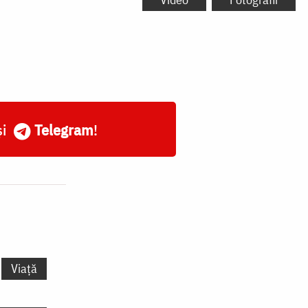
și
Telegram
!
Viață