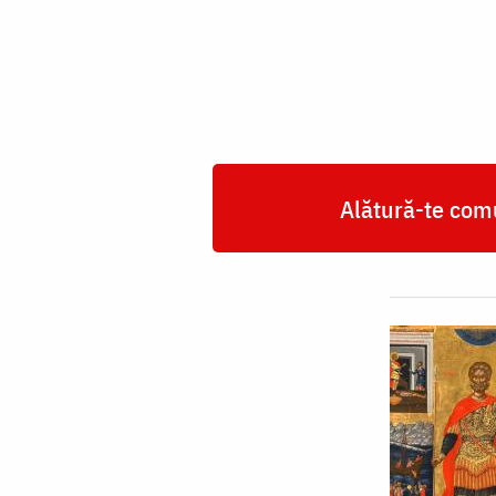
Mucenic
Mina
Alătură-te comu