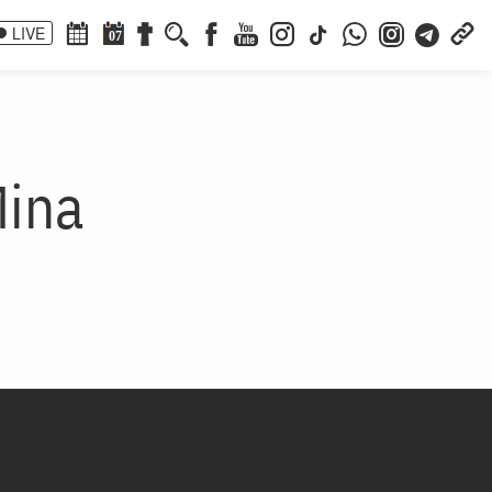
LIVE
07
Mina