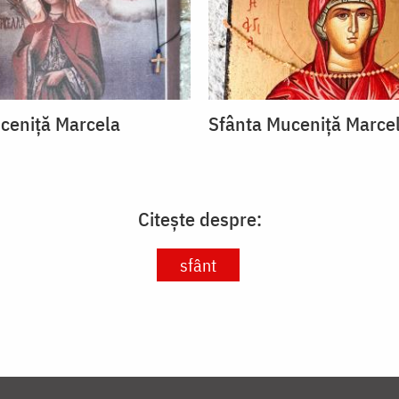
ceniță Marcela
Sfânta Muceniță Marce
Citește despre:
sfânt