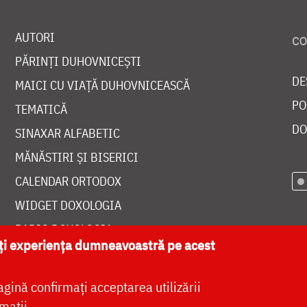
AUTORI
PĂRINȚI DUHOVNICEȘTI
DE
MAICI CU VIAȚĂ DUHOVNICEASCĂ
PO
TEMATICĂ
DO
SINAXAR ALFABETIC
MĂNĂSTIRI ȘI BISERICI
CALENDAR ORTODOX
WIDGET DOXOLOGIA
RADIO DOXOLOGIA
ăți experiența dumneavoastră pe acest
agină confirmați acceptarea utilizării
mații