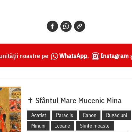
nității noastre pe
WhatsApp
,
Instagram
✝ Sfântul Mare Mucenic Mina
Acatist
Paraclis
Canon
Rugăciuni
Minuni
Icoane
Sfinte moaște