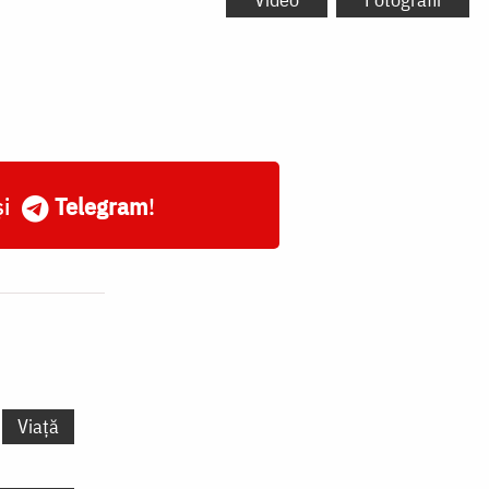
și
Telegram
!
Viață