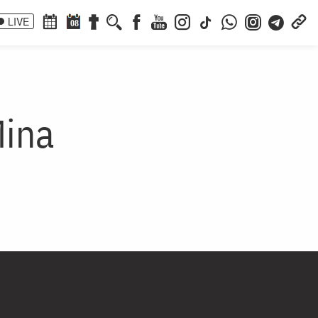
LIVE
08
Mina