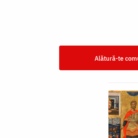
Mucenic
Mina
Alătură-te comu