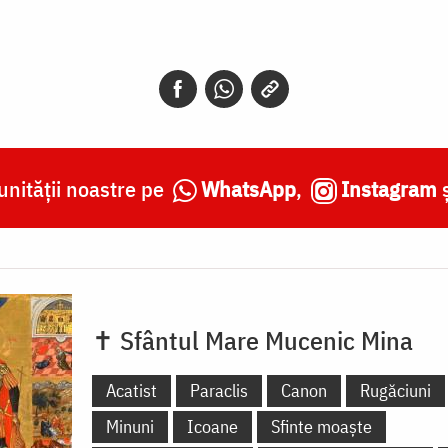
nității noastre pe
WhatsApp
,
Instagram
✝ Sfântul Mare Mucenic Mina
Acatist
Paraclis
Canon
Rugăciuni
Minuni
Icoane
Sfinte moaște