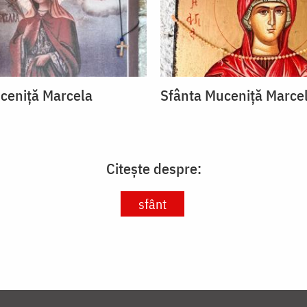
ceniță Marcela
Sfânta Muceniță Marce
Citește despre:
sfânt