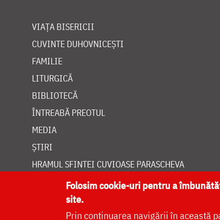
VIAȚA BISERICII
CUVINTE DUHOVNICEȘTI
FAMILIE
LITURGICĂ
BIBLIOTECĂ
ÎNTREABĂ PREOTUL
MEDIA
ȘTIRI
HRAMUL SFINTEI CUVIOASE PARASCHEVA
Folosim cookie-uri pentru a îmbunăt
site.
Prin continuarea navigării în această p