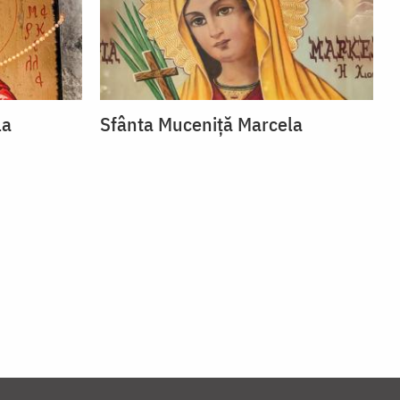
la
Sfânta Muceniță Marcela