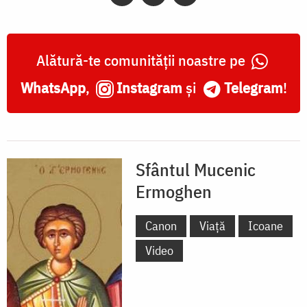
Alătură-te comunității noastre pe
WhatsApp
,
Instagram
și
Telegram
!
Sfântul Mucenic
Ermoghen
Canon
Viață
Icoane
Video