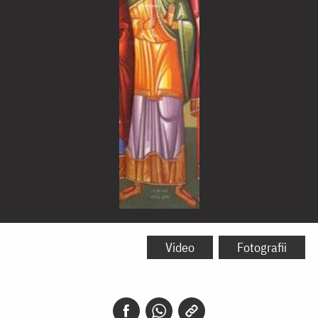
Sfântul
Mucenic
Video
Fotografii
Ermoghen