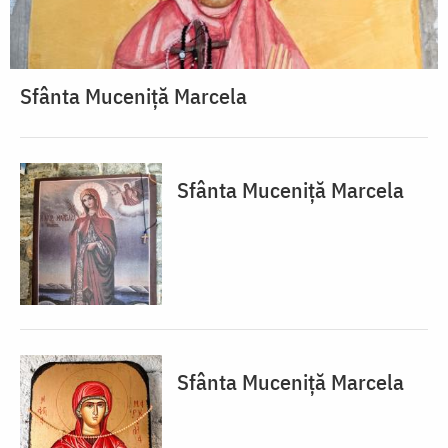
Sfânta Muceniță Marcela
Sfânta Muceniță Marcela
Sfânta Muceniță Marcela