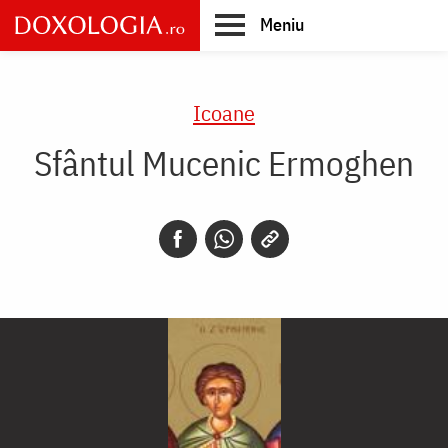
Skip
Meniu
to
main
Main
content
navigation
Icoane
Sfântul Mucenic Ermoghen