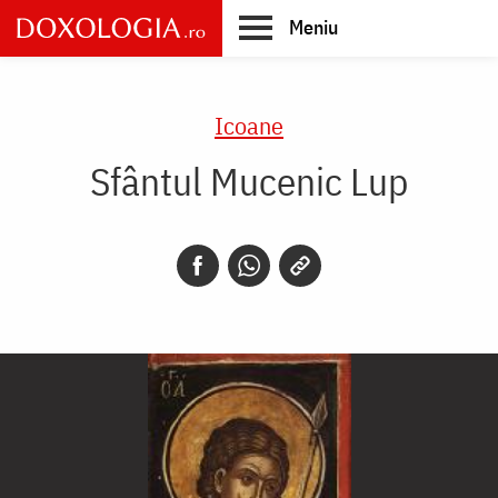
Skip
Meniu
to
main
Main
content
navigation
Icoane
Sfântul Mucenic Lup