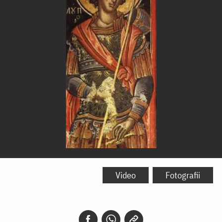
Sfântul
Mucenic
Video
Fotografii
Lup