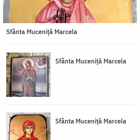
Sfânta Muceniță Marcela
Sfânta Muceniță Marcela
Sfânta Muceniță Marcela