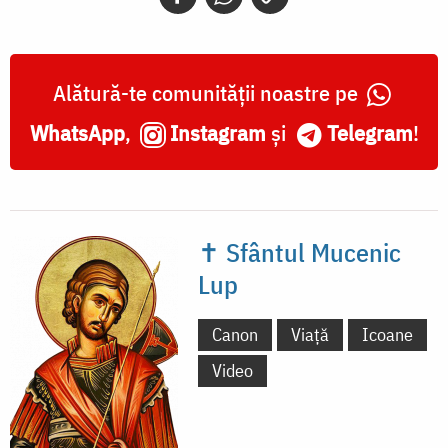
Alătură-te comunității noastre pe
WhatsApp
,
Instagram
și
Telegram
!
✝ Sfântul Mucenic
Lup
Canon
Viață
Icoane
Video