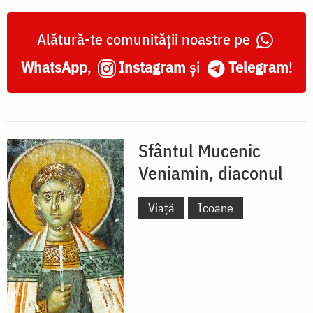
Alătură-te comunității noastre pe
WhatsApp
,
Instagram
și
Telegram
!
Sfântul Mucenic
Veniamin, diaconul
Viață
Icoane