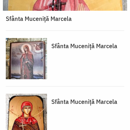
Sfânta Muceniță Marcela
Sfânta Muceniță Marcela
Sfânta Muceniță Marcela