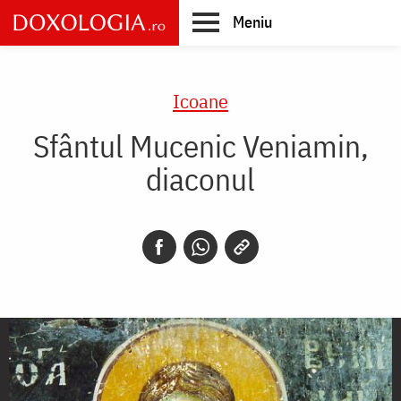
Skip
Meniu
to
main
Main
content
navigation
Icoane
Sfântul Mucenic Veniamin,
diaconul