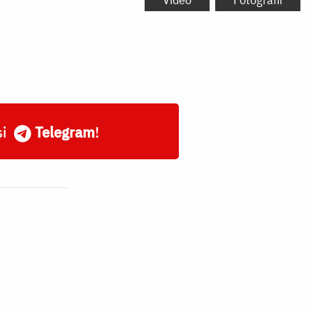
și
Telegram
!