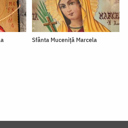
la
Sfânta Muceniță Marcela