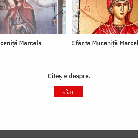
ceniță Marcela
Sfânta Muceniță Marce
Citește despre:
sfânt