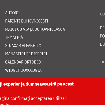
AUTORI
PĂRINȚI DUHOVNICEȘTI
DE
MAICI CU VIAȚĂ DUHOVNICEASCĂ
PO
TEMATICĂ
DO
SINAXAR ALFABETIC
MĂNĂSTIRI ȘI BISERICI
CALENDAR ORTODOX
WIDGET DOXOLOGIA
RADIO DOXOLOGIA
ăți experiența dumneavoastră pe acest
agină confirmați acceptarea utilizării
mații