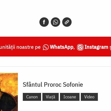
nității noastre pe
WhatsApp
,
Instagram
Sfântul Proroc Sofonie
Canon
Viață
Icoane
Video