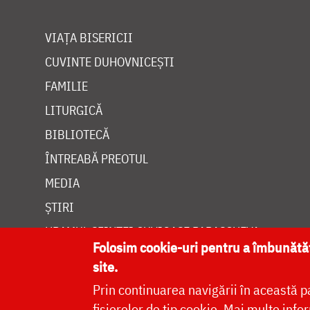
VIAȚA BISERICII
CUVINTE DUHOVNICEȘTI
FAMILIE
LITURGICĂ
BIBLIOTECĂ
ÎNTREABĂ PREOTUL
MEDIA
ȘTIRI
HRAMUL SFINTEI CUVIOASE PARASCHEVA
Folosim cookie-uri pentru a îmbunăt
site.
Prin continuarea navigării în această p
fișierelor de tip cookie.
Mai multe infor