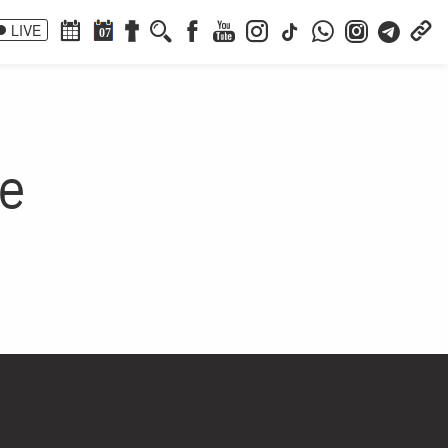
LIVE
07
ie