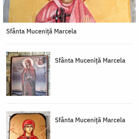
Sfânta Muceniță Marcela
Sfânta Muceniță Marcela
Sfânta Muceniță Marcela