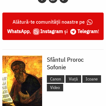
Alătură-te comunității noastre pe
WhatsApp
,
Instagram
și
Telegram
!
Sfântul Proroc
Sofonie
Canon
Viață
Icoane
Video