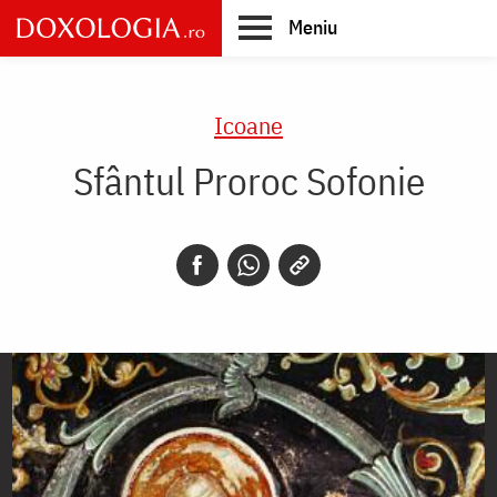
Skip
Meniu
to
main
Main
content
navigation
Icoane
Sfântul Proroc Sofonie