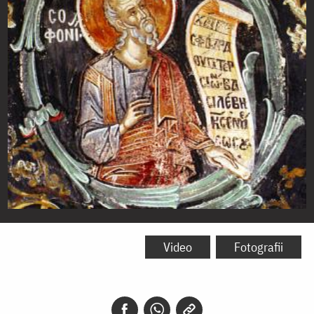
Sfântul
Proroc
Video
Fotografii
Sofonie