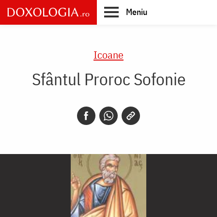
Skip
Meniu
to
main
Main
content
navigation
Icoane
Sfântul Proroc Sofonie