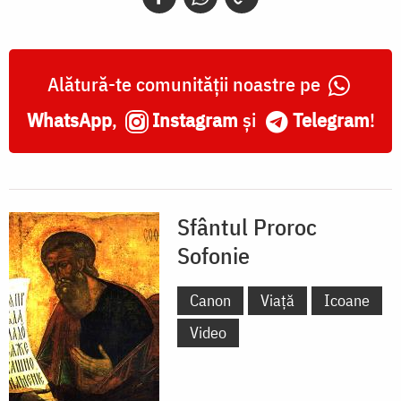
Alătură-te comunității noastre pe
WhatsApp
,
Instagram
și
Telegram
!
Sfântul Proroc
Sofonie
Canon
Viață
Icoane
Video