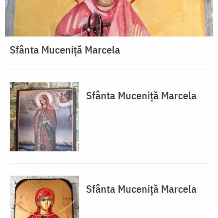
Sfânta Muceniță Marcela
Sfânta Muceniță Marcela
Sfânta Muceniță Marcela