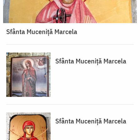
Sfânta Muceniță Marcela
Sfânta Muceniță Marcela
Sfânta Muceniță Marcela