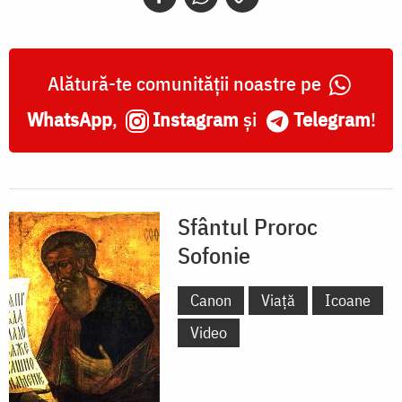
Alătură-te comunității noastre pe
WhatsApp
,
Instagram
și
Telegram
!
Sfântul Proroc
Sofonie
Canon
Viață
Icoane
Video