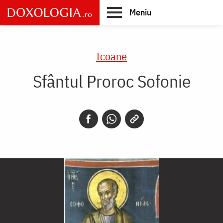
Skip
Meniu
to
main
Main
content
navigation
Icoane
Sfântul Proroc Sofonie