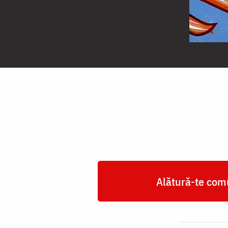
Sfântul
Proroc
Zaharia
Alătură-te comu