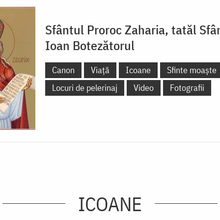
Sfântul Proroc Zaharia, tatăl Sfâ
Ioan Botezătorul
Canon
Viață
Icoane
Sfinte moaște
Locuri de pelerinaj
Video
Fotografii
ICOANE