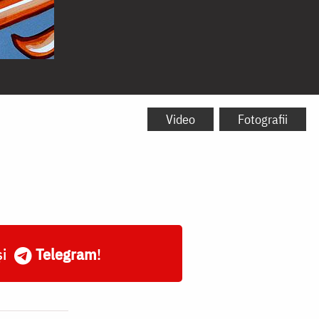
Video
Fotografii
și
Telegram
!