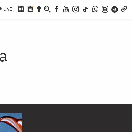
LIVE
08
ia