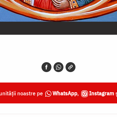
nității noastre pe
WhatsApp
,
Instagram