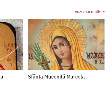
vezi mai multe »
la
Sfânta Muceniță Marcela