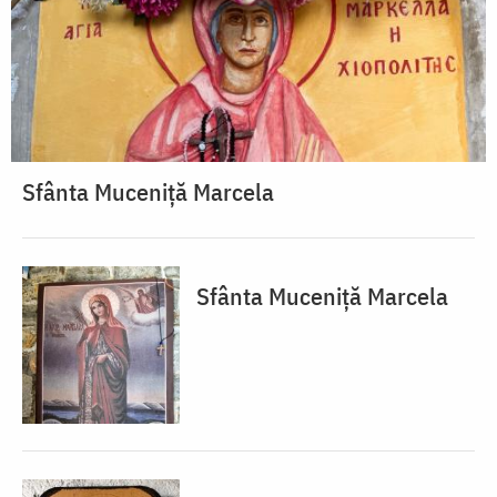
Sfânta Muceniță Marcela
Sfânta Muceniță Marcela