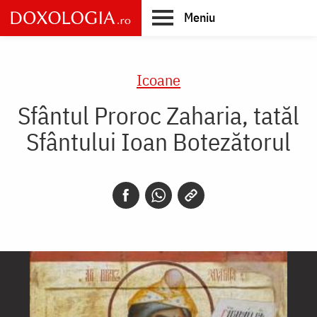
Skip
Meniu
to
main
Main
content
navigation
Icoane
Sfântul Proroc Zaharia, tatăl
Sfântului Ioan Botezătorul