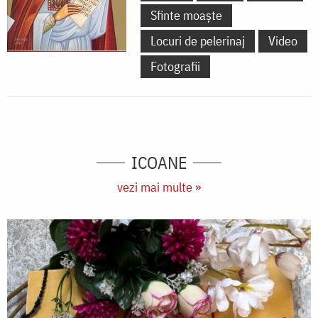
Sfinte moaște
Locuri de pelerinaj
Video
Fotografii
ICOANE
vezi mai multe »