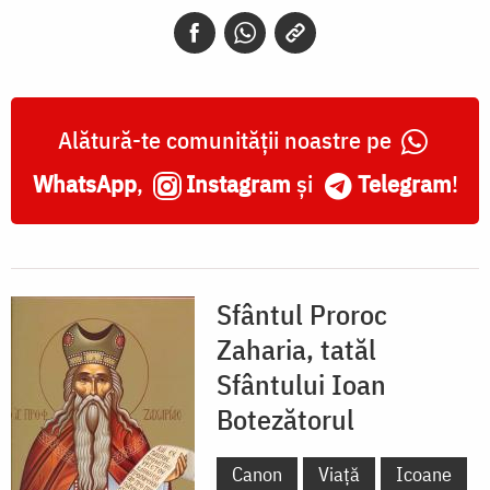
tatăl
Sfântului
Ioan
Botezătorul
Alătură-te comunității noastre pe
WhatsApp
,
Instagram
și
Telegram
!
Sfântul Proroc
Zaharia, tatăl
Sfântului Ioan
Botezătorul
Canon
Viață
Icoane