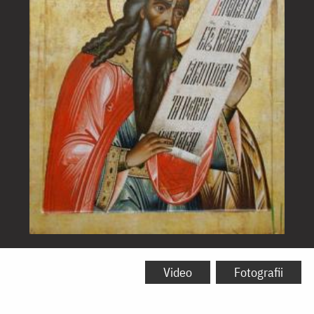
Sfântul
Proroc
Video
Fotografii
Zaharia,