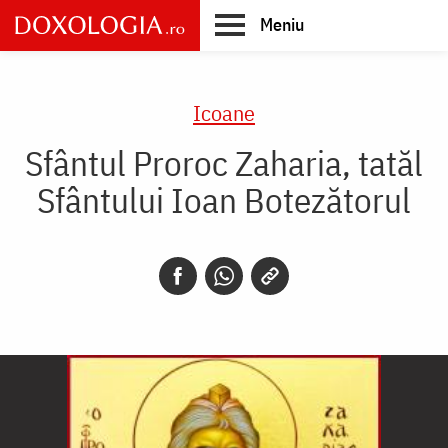
Skip
Meniu
to
main
Main
content
navigation
Icoane
Sfântul Proroc Zaharia, tatăl
Sfântului Ioan Botezătorul