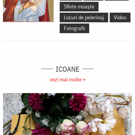
Sfinte moaște
Locuri de pelerinaj
Video
Fotografii
ICOANE
vezi mai multe »