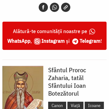
tatăl
Sfântului
Ioan
Botezătorul
Alătură-te comunității noastre pe
WhatsApp
,
Instagram
și
Telegram
!
Sfântul Proroc
Zaharia, tatăl
Sfântului Ioan
Botezătorul
Canon
Viață
Icoane