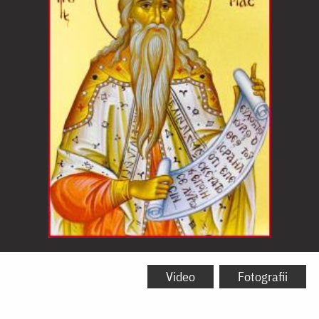
Sfântul
Proroc
Video
Fotografii
Zaharia,