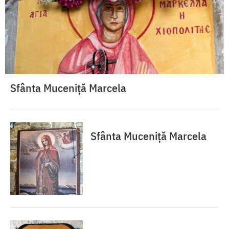
Sfânta Muceniță Marcela
Sfânta Muceniță Marcela