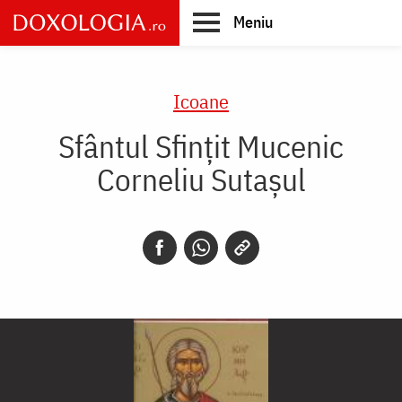
Skip
Meniu
to
main
Main
content
navigation
Icoane
Sfântul Sfințit Mucenic
Corneliu Sutașul