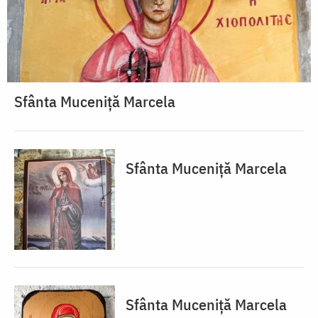
Sfânta Muceniță Marcela
Sfânta Muceniță Marcela
Sfânta Muceniță Marcela