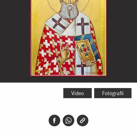
Sfântul
Sfințit
Video
Fotografii
Mucenic
Teodot,
Episcopul
Chiriniei