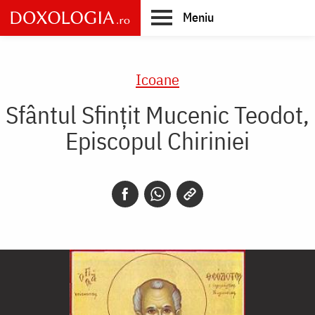
Skip
Meniu
to
main
Main
content
navigation
Icoane
Sfântul Sfințit Mucenic Teodot,
Episcopul Chiriniei