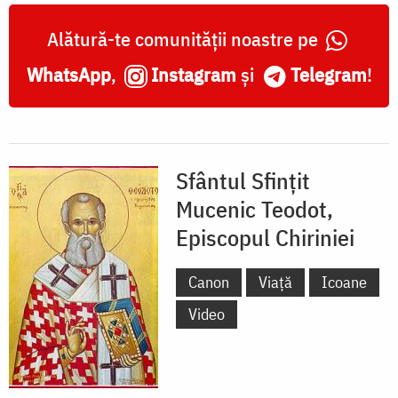
Alătură-te comunității noastre pe
WhatsApp
,
Instagram
și
Telegram
!
Sfântul Sfințit
Mucenic Teodot,
Episcopul Chiriniei
Canon
Viață
Icoane
Video