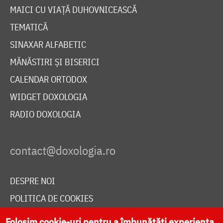
MAICI CU VIAȚĂ DUHOVNICEASCĂ
TEMATICĂ
SINAXAR ALFABETIC
MĂNĂSTIRI ȘI BISERICI
CALENDAR ORTODOX
WIDGET DOXOLOGIA
RADIO DOXOLOGIA
DESPRE NOI
POLITICA DE COOKIES
DONEAZĂ ONLINE PENTRU CATEDRALA NAȚIONALĂ
Folosim cookie-uri pentru a îmbunătăți experiența