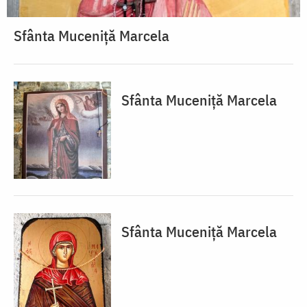
Sfânta Muceniță Marcela
Sfânta Muceniță Marcela
Sfânta Muceniță Marcela