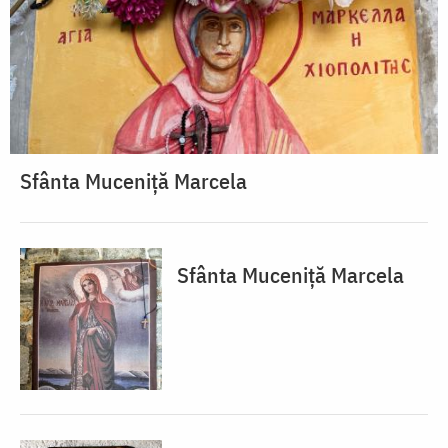
Sfânta Muceniță Marcela
Sfânta Muceniță Marcela