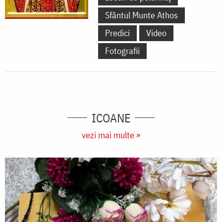
Sfântul Munte Athos
Predici
Video
Fotografii
ICOANE
vezi mai multe »