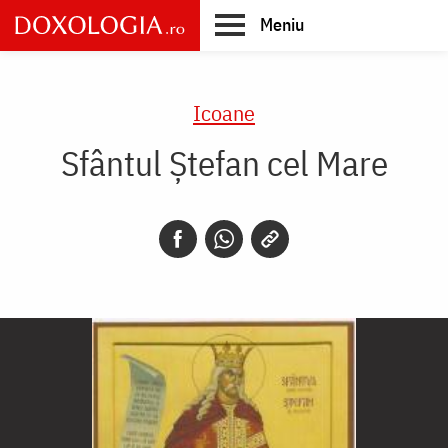
Skip
Meniu
to
main
Main
content
navigation
Icoane
Sfântul Ștefan cel Mare