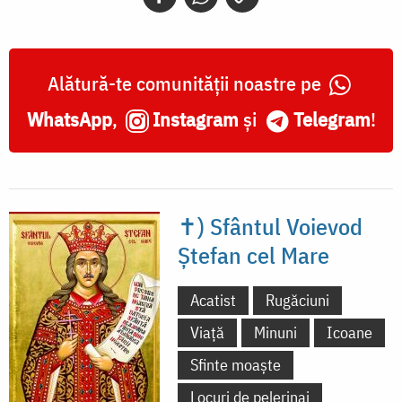
Alătură-te comunității noastre pe
WhatsApp
,
Instagram
și
Telegram
!
✝) Sfântul Voievod
Ștefan cel Mare
Acatist
Rugăciuni
Viață
Minuni
Icoane
Sfinte moaște
Locuri de pelerinaj