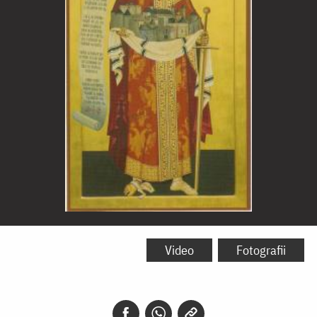
Sfântul
Ștefan
Video
Fotografii
cel
Mare