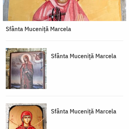
Sfânta Muceniță Marcela
Sfânta Muceniță Marcela
Sfânta Muceniță Marcela