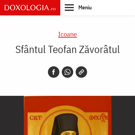
Skip
Meniu
to
main
Main
content
navigation
Icoane
Sfântul Teofan Zăvorâtul