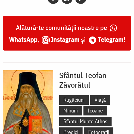
Alătură-te comunității noastre pe
WhatsApp
,
Instagram
și
Telegram
!
Sfântul Teofan
Zăvorâtul
Rugăciuni
Viață
Minuni
Icoane
Sfântul Munte Athos
Predici
Fotografii