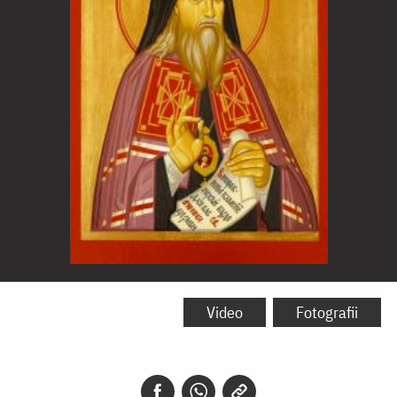
Sfântul
Teofan
Video
Fotografii
Zăvorâtul