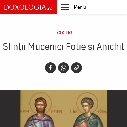
Skip
Meniu
to
main
Main
content
navigation
Icoane
Sfinții Mucenici Fotie și Anichit