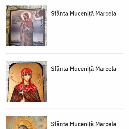
Sfânta Muceniță Marcela
Sfânta Muceniță Marcela
Sfânta Muceniță Marcela