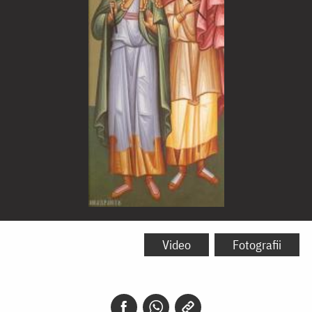
Sfinții
Mucenici
Video
Fotografii
Tirs
și