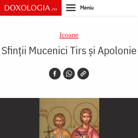
Skip
Meniu
to
main
Main
content
navigation
Icoane
Sfinții Mucenici Tirs și Apolonie