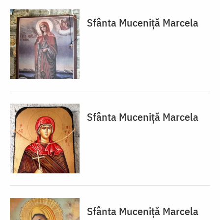
Sfânta Muceniță Marcela
Sfânta Muceniță Marcela
Sfânta Muceniță Marcela