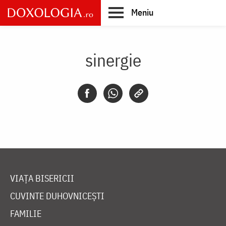
Skip
Meniu
to
main
Main
content
navigation
sinergie
VIAȚA BISERICII
CUVINTE DUHOVNICEȘTI
FAMILIE