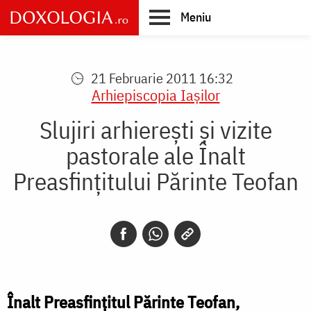
Skip
Meniu
to
main
Main
content
navigation
21 Februarie 2011 16:32
Arhiepiscopia Iaşilor
Slujiri arhierești și vizite
pastorale ale Înalt
Preasfințitului Părinte Teofan
Înalt Preasfințitul Părinte Teofan,