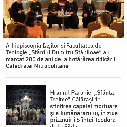
Arhiepiscopia Iașilor și Facultatea de
Teologie „Sfântul Dumitru Stăniloae” au
marcat 200 de ani de la hotărârea ridicării
Catedralei Mitropolitane
Hramul Parohiei „Sfânta
Treime” Călărași 1:
sfințirea capelei mortuare
și a lumânărarului, în ziua
prăznuirii Sfintei Teodora
de la Sihla