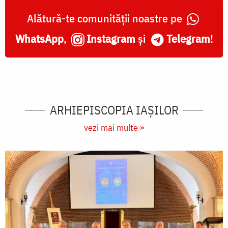
Alătură-te comunității noastre pe
WhatsApp
,
Instagram
și
Telegram
!
ARHIEPISCOPIA IAŞILOR
vezi mai multe »