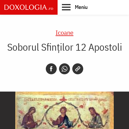
Skip
Meniu
to
main
Main
content
navigation
Icoane
Soborul Sfinților 12 Apostoli