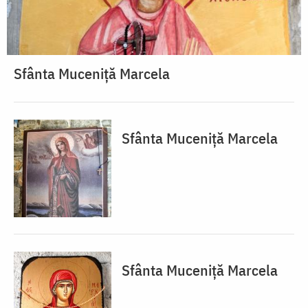
Sfânta Muceniță Marcela
Sfânta Muceniță Marcela
Sfânta Muceniță Marcela