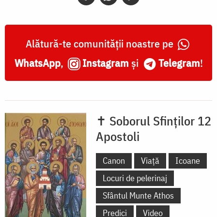
Alătură-te comunității noastre pe
WhatsApp
,
Instagram
și
Telegram
!
✝ Soborul Sfinților 12
Apostoli
Canon
Viață
Icoane
Locuri de pelerinaj
Sfântul Munte Athos
Predici
Video