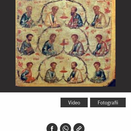
Soborul
Sfinților
Video
Fotografii
12
Apostoli