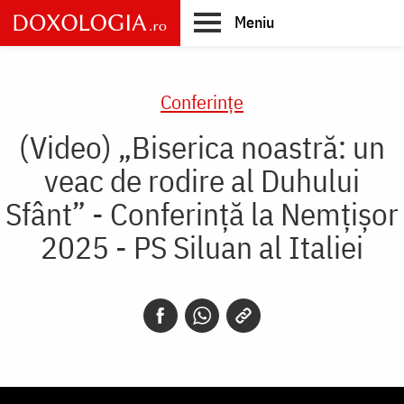
Skip
Meniu
to
main
Main
content
navigation
Conferințe
(Video) „Biserica noastră: un
veac de rodire al Duhului
Sfânt” - Conferință la Nemțișor
2025 - PS Siluan al Italiei