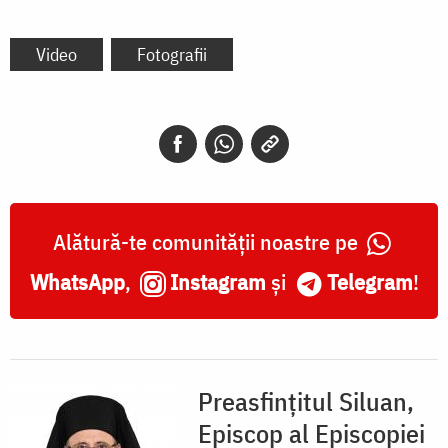
Video
Fotografii
Alătură-te comunității noastre pe
WhatsApp
,
Instagram
și
Telegram
!
Preasfințitul Siluan,
Episcop al Episcopiei