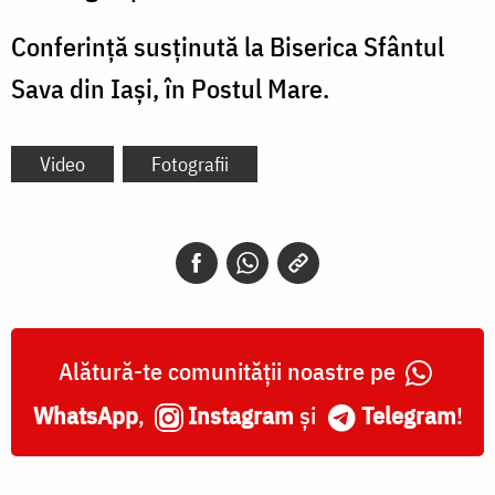
Conferință susținută la Biserica Sfântul
Sava din Iași, în Postul Mare.
Video
Fotografii
Alătură-te comunității noastre pe
WhatsApp
,
Instagram
și
Telegram
!