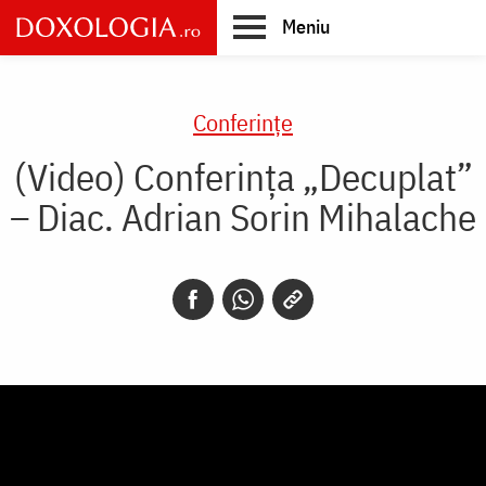
Skip
Meniu
to
main
Main
content
navigation
Conferințe
(Video) Conferința „Decuplat”
– Diac. Adrian Sorin Mihalache