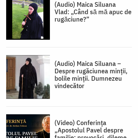
(Audio) Maica Siluana
Vlad: „Când să mă apuc de
rugăciune?”
(Audio) Maica Siluana –
Despre rugăciunea minții,
bolile minții. Dumnezeu
vindecător
(Video) Conferința
„Apostolul Pavel despre
familie: provocări, dileme,