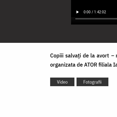
Copiii salvați de la avort
–
m
organizata de ATOR filiala I
Video
Fotografii