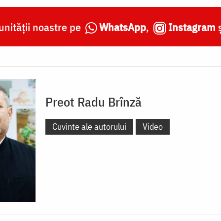
nității noastre pe
WhatsApp
,
Instagram
Preot Radu Brînză
Cuvinte ale autorului
Video