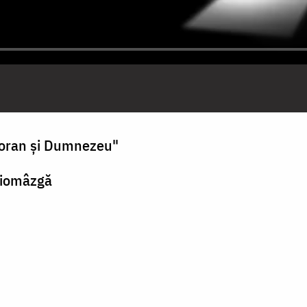
oran şi Dumnezeu"
 Ciomâzgă