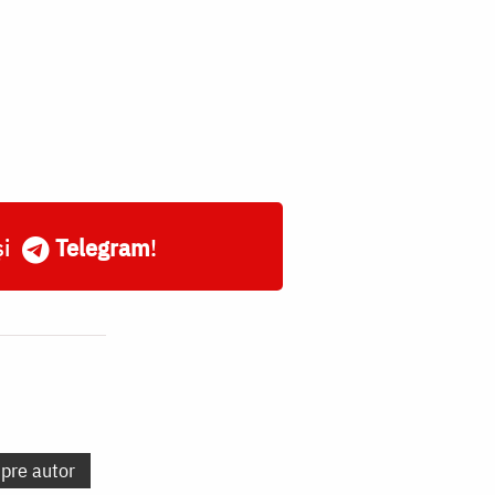
și
Telegram
!
spre autor