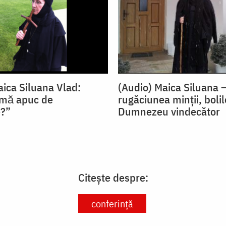
aica Siluana Vlad:
(Audio) Maica Siluana 
 mă apuc de
rugăciunea minții, bolil
e?”
Dumnezeu vindecător
Citește despre:
conferință