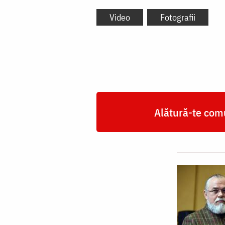
Video
Fotografii
Alătură-te comu