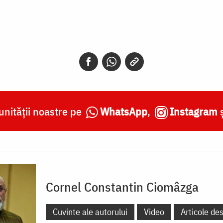
nității noastre pe
WhatsApp
,
Instagram
Cornel Constantin Ciomâzga
Cuvinte ale autorului
Video
Articole de