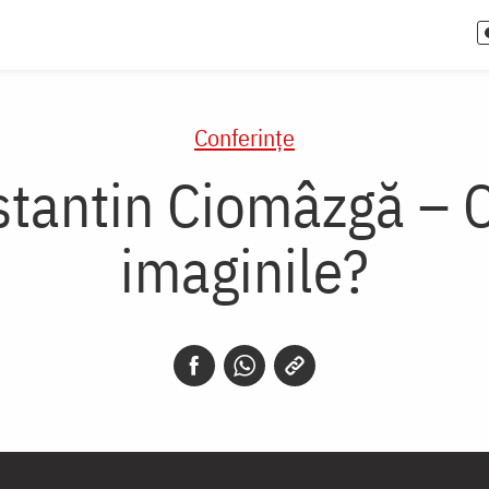
Conferințe
stantin Ciomâzgă – 
imaginile?