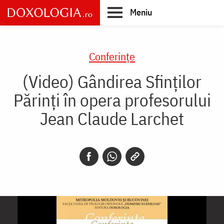
Skip
Meniu
to
main
Main
content
navigation
Conferințe
(Video) Gândirea Sfinților
Părinți în opera profesorului
Jean Claude Larchet