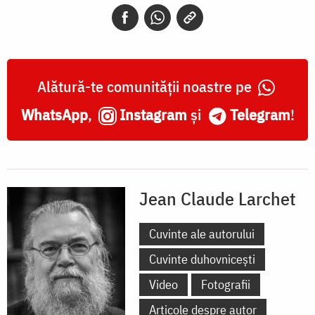
Alătură-te comunității noastre pe
WhatsApp
,
Instagram
și
Telegram
!
Jean Claude Larchet
Cuvinte ale autorului
Cuvinte duhovnicești
Video
Fotografii
Articole despre autor