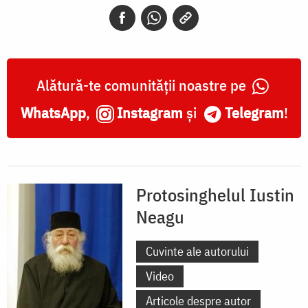
Alătură-te comunității noastre pe
WhatsApp
,
Instagram
și
Telegram
!
Protosinghelul Iustin
Neagu
Cuvinte ale autorului
Video
Articole despre autor