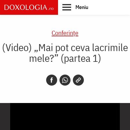
Skip
Meniu
to
main
Main
content
navigation
Conferințe
(Video) „Mai pot ceva lacrimile
mele?” (partea 1)