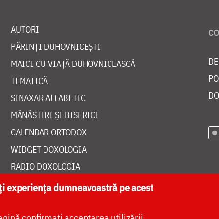
AUTORI
PĂRINȚI DUHOVNICEȘTI
DE
MAICI CU VIAȚĂ DUHOVNICEASCĂ
PO
TEMATICĂ
DO
SINAXAR ALFABETIC
MĂNĂSTIRI ȘI BISERICI
CALENDAR ORTODOX
WIDGET DOXOLOGIA
RADIO DOXOLOGIA
ăți experiența dumneavoastră pe acest
agină confirmați acceptarea utilizării