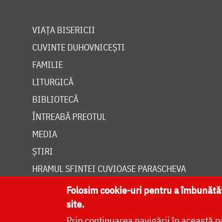
VIAȚA BISERICII
CUVINTE DUHOVNICEȘTI
FAMILIE
LITURGICĂ
BIBLIOTECĂ
ÎNTREABĂ PREOTUL
MEDIA
ȘTIRI
HRAMUL SFINTEI CUVIOASE PARASCHEVA
Folosim cookie-uri pentru a îmbunăt
site.
Prin continuarea navigării în această p