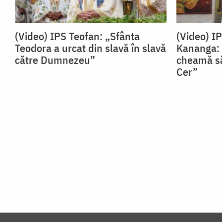
(Video) IPS Teofan: „Sfânta
(Video) I
Teodora a urcat din slavă în slavă
Kananga: 
către Dumnezeu”
cheamă să
Cer”