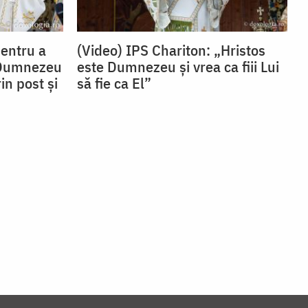
Pentru a
(Video) IPS Chariton: „Hristos
 Dumnezeu
este Dumnezeu și vrea ca fiii Lui
in post și
să fie ca El”