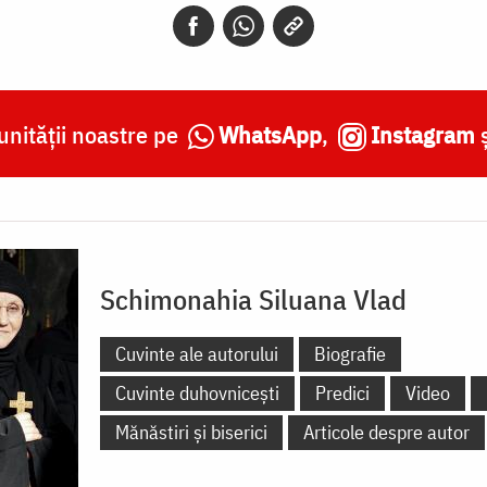
nității noastre pe
WhatsApp
,
Instagram
Schimonahia Siluana Vlad
Cuvinte ale autorului
Biografie
Cuvinte duhovnicești
Predici
Video
Mănăstiri și biserici
Articole despre autor