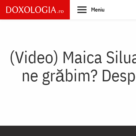
Skip
Meniu
to
main
Main
content
navigation
(Video) Maica Silua
ne grăbim? Despr