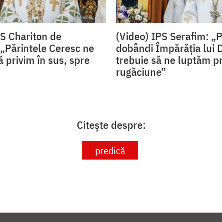
PS Chariton de
(Video) IPS Serafim: „
„Părintele Ceresc ne
dobândi Împărăția lui
 privim în sus, spre
trebuie să ne luptăm pr
rugăciune”
Citește despre:
predică