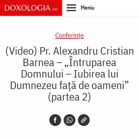
Skip
Meniu
to
main
Main
content
navigation
Conferințe
(Video) Pr. Alexandru Cristian
Barnea – „Întruparea
Domnului – Iubirea lui
Dumnezeu față de oameni”
(partea 2)