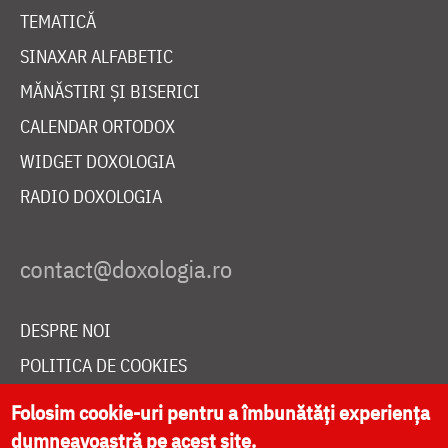
TEMATICĂ
SINAXAR ALFABETIC
MĂNĂSTIRI ȘI BISERICI
CALENDAR ORTODOX
WIDGET DOXOLOGIA
RADIO DOXOLOGIA
DESPRE NOI
POLITICA DE COOKIES
DONEAZĂ ONLINE PENTRU CATEDRALA NAȚIONALĂ
Folosim cookie-uri pentru a îmbunătăți experiența
dumneavoastră pe acest site.