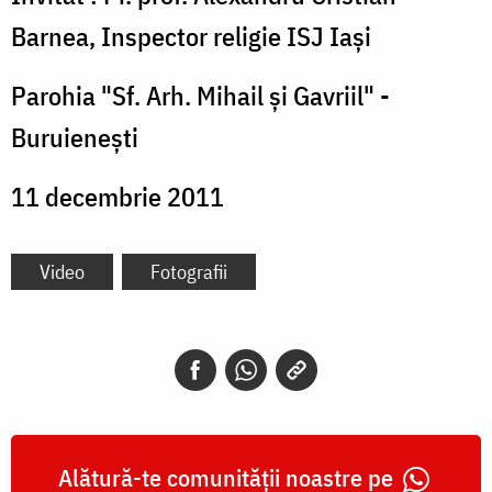
Barnea, Inspector religie ISJ Iaşi
Parohia "Sf. Arh. Mihail şi Gavriil" -
Buruieneşti
11 decembrie 2011
Video
Fotografii
Alătură-te comunității noastre pe