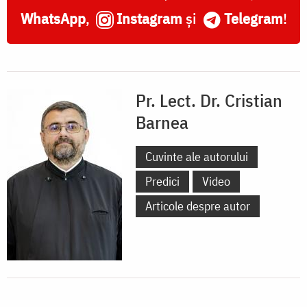
WhatsApp
,
Instagram
și
Telegram
!
Pr. Lect. Dr. Cristian
Barnea
Cuvinte ale autorului
Predici
Video
Articole despre autor