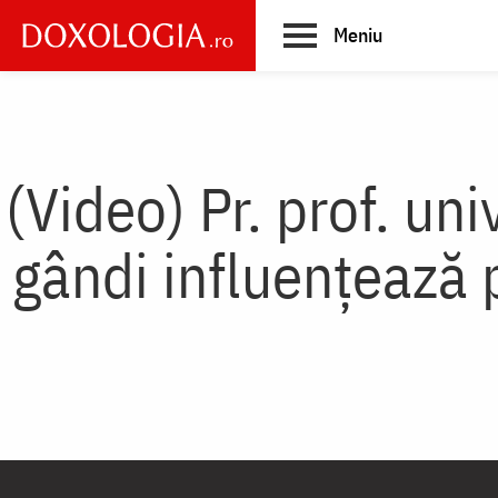
Skip
Meniu
to
main
Main
content
navigation
(Video) Pr. prof. un
gândi influenţează p