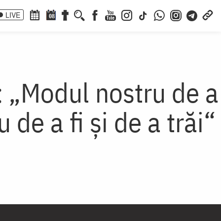
LIVE
08
a: „Modul nostru de a
de a fi şi de a trăi“