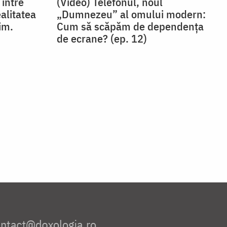
 între
(Video) Telefonul, noul
ealitatea
„Dumnezeu” al omului modern:
im.
Cum să scăpăm de dependența
de ecrane? (ep. 12)