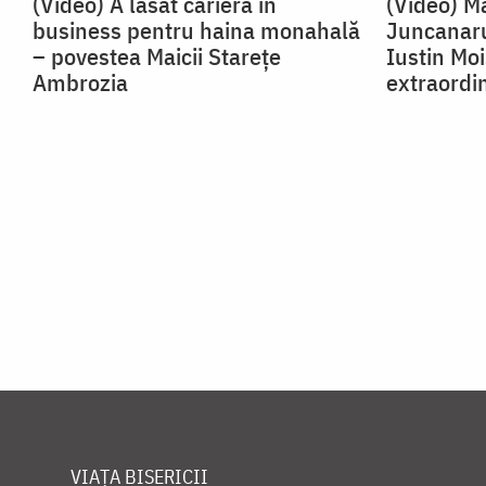
(Video) A lăsat cariera în
(Video) Ma
business pentru haina monahală
Juncanaru
– povestea Maicii Starețe
Iustin Mo
Ambrozia
extraordi
VIAȚA BISERICII