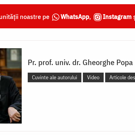
nității noastre pe
WhatsApp
,
Instagram
Pr. prof. univ. dr. Gheorghe Popa
Cuvinte ale autorului
Video
Articole de