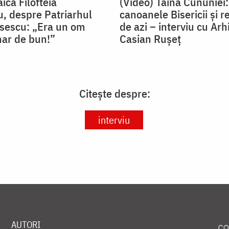
ica Filofteia
(Video) Taina Cununiei:
, despre Patriarhul
canoanele Bisericii și r
isescu: „Era un om
de azi – interviu cu Arh
nar de bun!”
Casian Rușeț
Citește despre:
interviu
AUTORI