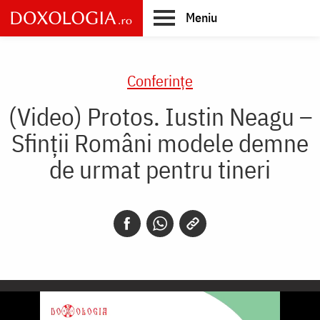
Skip
Meniu
to
main
Main
content
navigation
Conferințe
(Video) Protos. Iustin Neagu –
Sfinții Români modele demne
de urmat pentru tineri