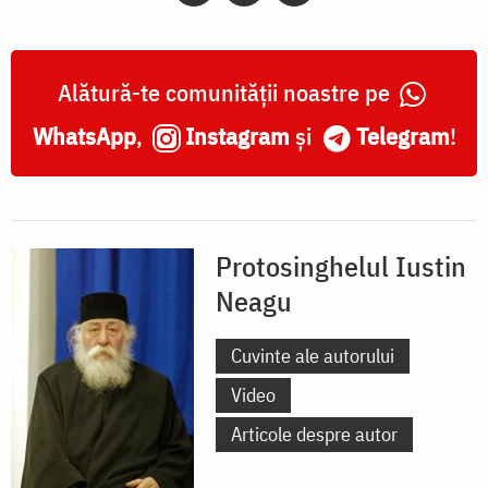
Alătură-te comunității noastre pe
WhatsApp
,
Instagram
și
Telegram
!
Protosinghelul Iustin
Neagu
Cuvinte ale autorului
Video
Articole despre autor