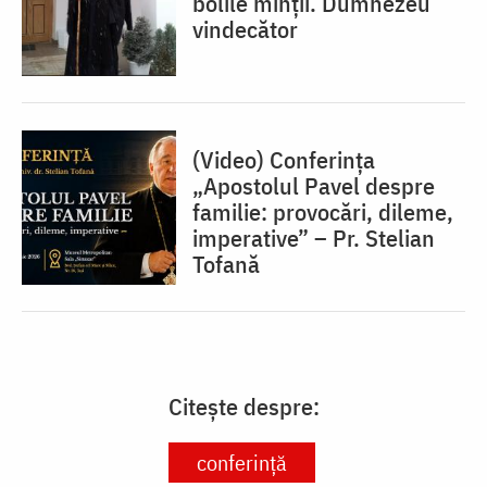
bolile minții. Dumnezeu
vindecător
(Video) Conferința
„Apostolul Pavel despre
familie: provocări, dileme,
imperative” – Pr. Stelian
Tofană
Citește despre:
conferință