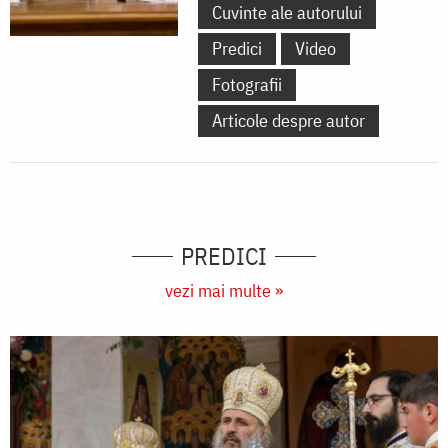
Cuvinte ale autorului
Predici
Video
Fotografii
Articole despre autor
PREDICI
vezi mai multe »