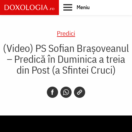
Skip
Meniu
to
main
Main
content
navigation
Predici
(Video) PS Sofian Brașoveanul
– Predică în Duminica a treia
din Post (a Sfintei Cruci)