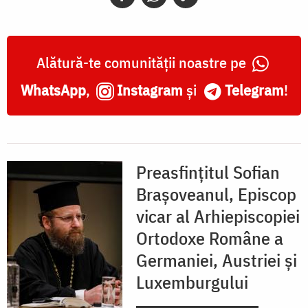
Alătură-te comunității noastre pe
WhatsApp
,
Instagram
și
Telegram
!
Preasfințitul Sofian
Brașoveanul, Episcop
vicar al Arhiepiscopiei
Ortodoxe Române a
Germaniei, Austriei și
Luxemburgului