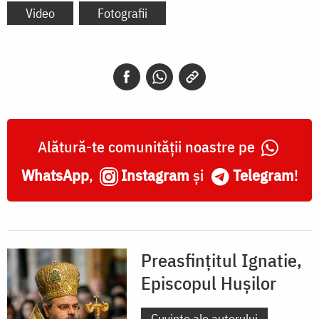
Video
Fotografii
Alătură-te comunității noastre pe
WhatsApp
,
Instagram
și
Telegram
!
Preasfințitul Ignatie,
Episcopul Hușilor
Cuvinte ale autorului