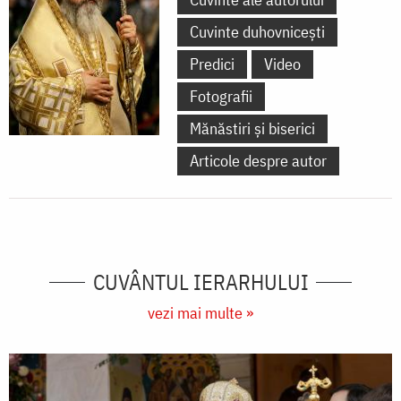
Cuvinte duhovnicești
Predici
Video
Fotografii
Mănăstiri și biserici
Articole despre autor
CUVÂNTUL IERARHULUI
vezi mai multe »