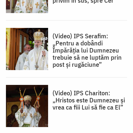
privim în sus, spre Cer”
(Video) IPS Serafim:
„Pentru a dobândi
Împărăția lui Dumnezeu
trebuie să ne luptăm prin
post și rugăciune”
(Video) IPS Chariton:
„Hristos este Dumnezeu și
vrea ca fiii Lui să fie ca El”