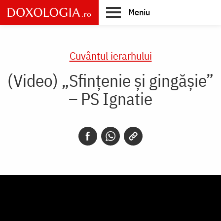
Skip
Meniu
to
main
Main
content
navigation
Cuvântul ierarhului
(Video) „Sfințenie și gingășie”
– PS Ignatie