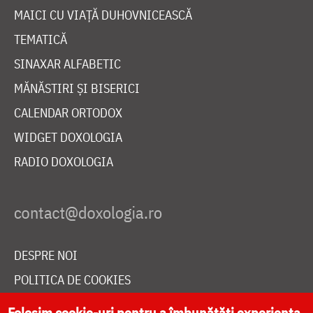
MAICI CU VIAȚĂ DUHOVNICEASCĂ
TEMATICĂ
SINAXAR ALFABETIC
MĂNĂSTIRI ȘI BISERICI
CALENDAR ORTODOX
WIDGET DOXOLOGIA
RADIO DOXOLOGIA
DESPRE NOI
POLITICA DE COOKIES
DONEAZĂ ONLINE PENTRU CATEDRALA NAȚIONALĂ
Folosim cookie-uri pentru a îmbunătăți experiența