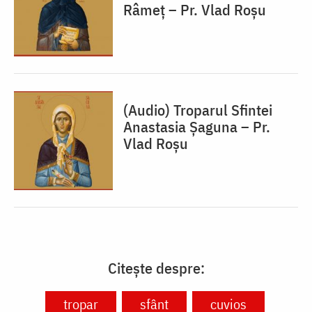
Râmeț – Pr. Vlad Roșu
(Audio) Troparul Sfintei
Anastasia Șaguna – Pr.
Vlad Roșu
Citește despre:
tropar
sfânt
cuvios