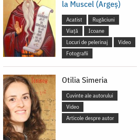
la Muscel (Argeș)
Acatist
Rugăciuni
Viață
Icoane
Locuri de pelerinaj
Video
Fotografii
Otilia Simeria
Cuvinte ale autorului
Video
Articole despre autor