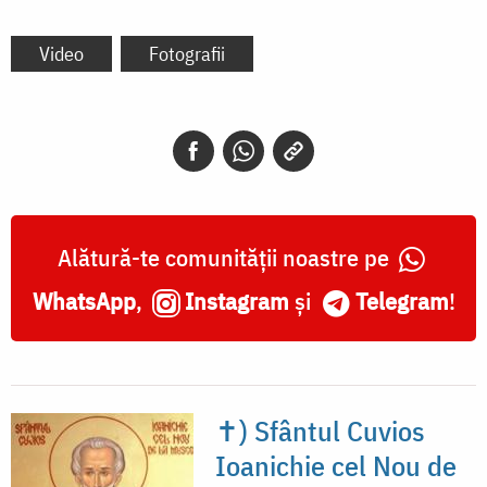
Video
Fotografii
Alătură-te comunității noastre pe
WhatsApp
,
Instagram
și
Telegram
!
✝) Sfântul Cuvios
Ioanichie cel Nou de