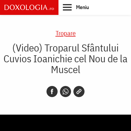
Skip
Meniu
to
main
Main
content
navigation
Tropare
(Video) Troparul Sfântului
Cuvios Ioanichie cel Nou de la
Muscel