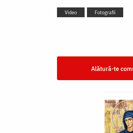
Video
Fotografii
Alătură-te comu