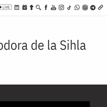
LIVE
07
odora de la Sihla