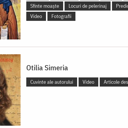
Sfinte moaște
Locuri de pelerinaj
Predi
Video
Fotografii
Otilia Simeria
Cuvinte ale autorului
Video
Articole de