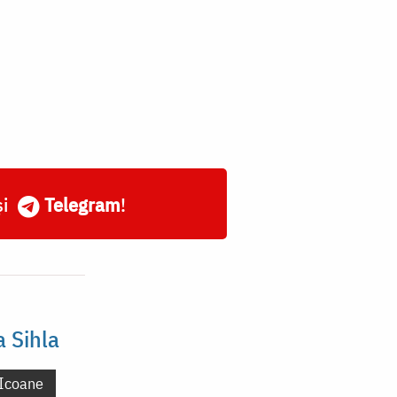
și
Telegram
!
a Sihla
Icoane