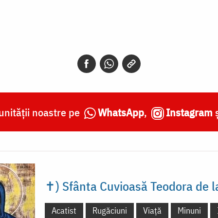
nității noastre pe
WhatsApp
,
Instagram
✝) Sfânta Cuvioasă Teodora de l
Acatist
Rugăciuni
Viață
Minuni