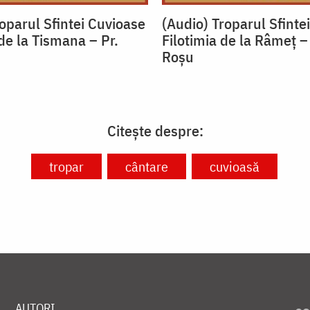
oparul Sfintei Cuvioase
(Audio) Troparul Sfinte
de la Tismana – Pr.
Filotimia de la Râmeț –
u
Roșu
Citește despre:
tropar
cântare
cuvioasă
AUTORI