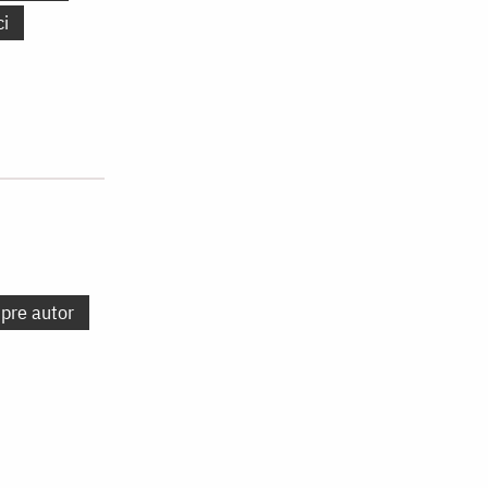
ci
spre autor